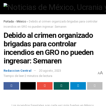
Portada
»
México
»
Debido al crimen organizado brigadas para controlar
incendios en GRO no pueden ingresar: Semaren
Debido al crimen organizado
brigadas para controlar
incendios en GRO no pueden
ingresar: Semaren
Redaccion Central
20 agosto, 2023
A
A
Tiempo de leer:2 minutos de lectura
Los incendios forestales son cada vez más fuertes en México.