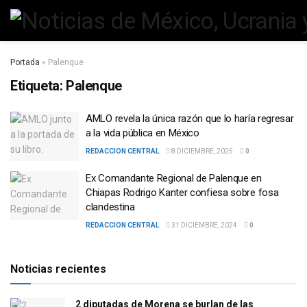
Portada
»
Palenque
Etiqueta:
Palenque
AMLO revela la única razón que lo haría regresar
a la vida pública en México
REDACCION CENTRAL
8 DICIEMBRE, 2025
0
Ex Comandante Regional de Palenque en
Chiapas Rodrigo Kanter confiesa sobre fosa
clandestina
REDACCION CENTRAL
31 DICIEMBRE, 2024
0
Noticias recientes
2 diputadas de Morena se burlan de las