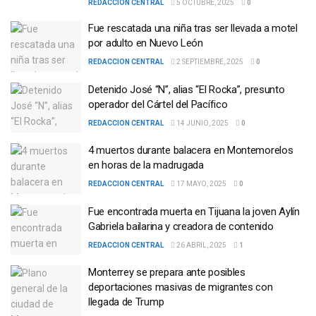
REDACCION CENTRAL
5 OCTUBRE, 2025
0
Fue rescatada una niña tras ser llevada a motel
por adulto en Nuevo León
REDACCION CENTRAL
2 SEPTIEMBRE, 2025
0
Detenido José “N”, alias “El Rocka”, presunto
operador del Cártel del Pacífico
REDACCION CENTRAL
14 JUNIO, 2025
0
4 muertos durante balacera en Montemorelos
en horas de la madrugada
REDACCION CENTRAL
17 MAYO, 2025
0
Fue encontrada muerta en Tijuana la joven Aylín
Gabriela bailarina y creadora de contenido
REDACCION CENTRAL
26 ABRIL, 2025
1
Monterrey se prepara ante posibles
deportaciones masivas de migrantes con
llegada de Trump