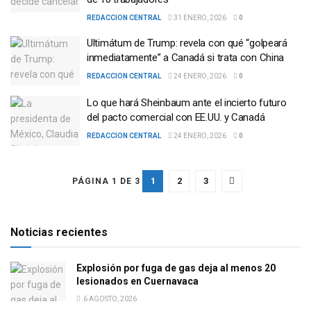
REDACCION CENTRAL
31 ENERO, 2026
0
Ultimátum de Trump: revela con qué “golpeará
inmediatamente” a Canadá si trata con China
REDACCION CENTRAL
24 ENERO, 2026
0
Lo que hará Sheinbaum ante el incierto futuro
del pacto comercial con EE.UU. y Canadá
REDACCION CENTRAL
24 ENERO, 2026
0
1
2
3
PÁGINA 1 DE 3
Noticias recientes
Explosión por fuga de gas deja al menos 20
lesionados en Cuernavaca
6 AGOSTO, 2026