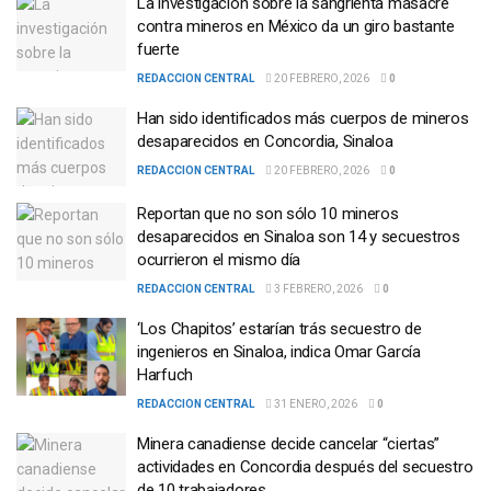
La investigación sobre la sangrienta masacre
contra mineros en México da un giro bastante
fuerte
REDACCION CENTRAL
20 FEBRERO, 2026
0
Han sido identificados más cuerpos de mineros
desaparecidos en Concordia, Sinaloa
REDACCION CENTRAL
20 FEBRERO, 2026
0
Reportan que no son sólo 10 mineros
desaparecidos en Sinaloa son 14 y secuestros
ocurrieron el mismo día
REDACCION CENTRAL
3 FEBRERO, 2026
0
‘Los Chapitos’ estarían trás secuestro de
ingenieros en Sinaloa, indica Omar García
Harfuch
REDACCION CENTRAL
31 ENERO, 2026
0
Minera canadiense decide cancelar “ciertas”
actividades en Concordia después del secuestro
de 10 trabajadores