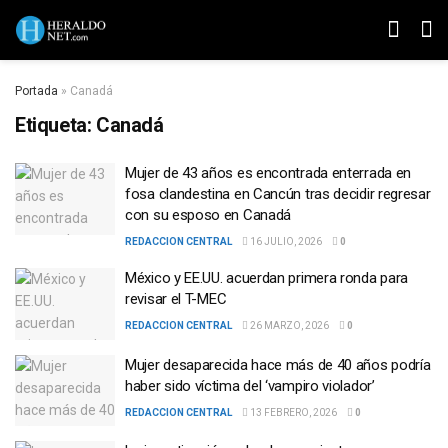
Portada
»
Canadá
Etiqueta:
Canadá
Mujer de 43 años es encontrada enterrada en
fosa clandestina en Cancún tras decidir regresar
con su esposo en Canadá
REDACCION CENTRAL
16 JULIO, 2026
0
México y EE.UU. acuerdan primera ronda para
revisar el T-MEC
REDACCION CENTRAL
26 MARZO, 2026
0
Mujer desaparecida hace más de 40 años podría
haber sido víctima del ‘vampiro violador’
REDACCION CENTRAL
13 FEBRERO, 2026
0