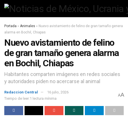
Portada
»
Animales
»
Nuevo avistamiento de felino de gran tamaño genera
alarma en Bochil, Chiapas
Nuevo avistamiento de felino
de gran tamaño genera alarma
en Bochil, Chiapas
Habitantes comparten imágenes en redes sociales
y autoridades piden no acercarse al animal
Redaccion Central
16 julio, 2026
A
A
Tiempo de leer:1 lectura mínima