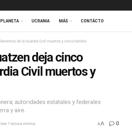
PLANETA
UCRANIA
MÁS
CONTÁCTO
ementos de la Guardia Civil muertos y cinco heridos
tzen deja cinco
dia Civil muertos y
nera; autoridades estatales y federales
ra y aire.
A
0
leer:1 lectura mínima
A