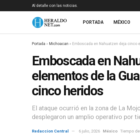
Al detalle con las noticias.
PORTADA
MÉXICO
Portada
»
Michoacan
»
Emboscada en Nahuatzen deja cinco el
Emboscada en Nahua
elementos de la Guar
cinco heridos
El ataque ocurrió en la zona de La Mojo
desplegaron un amplio operativo por tier
Redaccion Central
6 julio, 2026
México
Tiempo de 