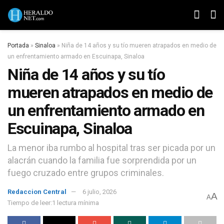
Portada
»
Sinaloa
»
Niña de 14 años y su tío mueren atrapados en medio de
un enfrentamiento armado en Escuinapa, Sinaloa
Niña de 14 años y su tío
mueren atrapados en medio de
un enfrentamiento armado en
Escuinapa, Sinaloa
La menor iba rumbo al hospital tras ser picada por un
alacrán cuando la familia fue sorprendida por un
fuego cruzado entre grupos criminales.
Redaccion Central
6 julio, 2026
A
A
Tiempo de leer:1 lectura mínima