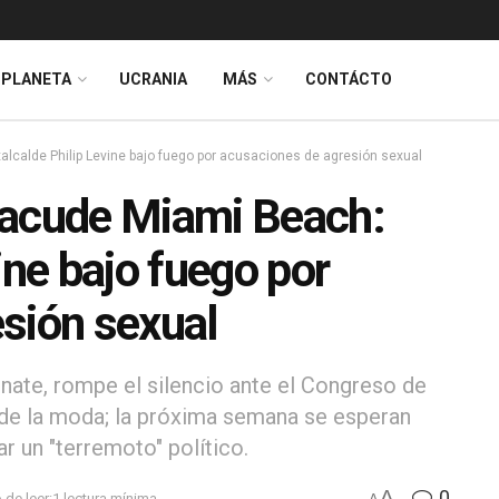
PLANETA
UCRANIA
MÁS
CONTÁCTO
lcalde Philip Levine bajo fuego por acusaciones de agresión sexual
sacude Miami Beach:
ine bajo fuego por
sión sexual
gnate, rompe el silencio ante el Congreso de
o de la moda; la próxima semana se esperan
r un "terremoto" político.
A
0
de leer:1 lectura mínima