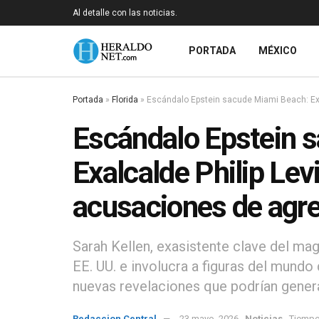
Al detalle con las noticias.
PORTADA
MÉXICO
Portada
»
Florida
»
Escándalo Epstein sacude Miami Beach: Exa
Escándalo Epstein 
Exalcalde Philip Lev
acusaciones de agre
Sarah Kellen, exasistente clave del ma
EE. UU. e involucra a figuras del mund
nuevas revelaciones que podrían genera
Redaccion Central
23 mayo, 2026
Noticias
Tiempo 