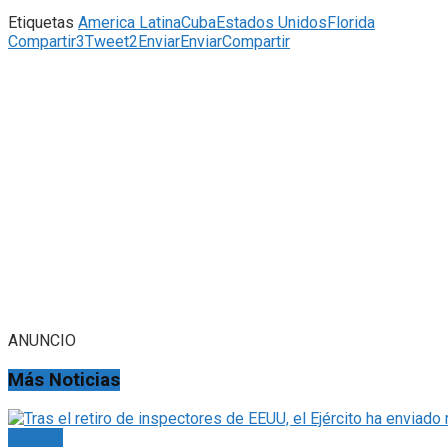
Etiquetas
America Latina
Cuba
Estados Unidos
Florida
Compartir
3
Tweet
2
Enviar
Enviar
Compartir
ANUNCIO
Más Noticias
Portada