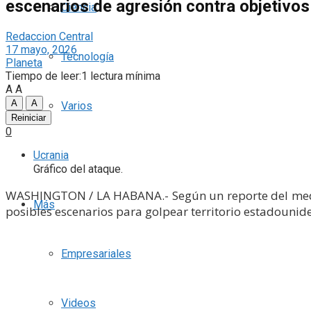
escenarios de agresión contra objetivos 
Ciencia
Redaccion Central
17 mayo, 2026
Tecnología
Planeta
Tiempo de leer:1 lectura mínima
A
A
A
A
Varios
Reiniciar
0
Ucrania
Gráfico del ataque.
WASHINGTON / LA HABANA.- Según un reporte del medio
Más
posibles escenarios para golpear territorio estadouni
Empresariales
Videos