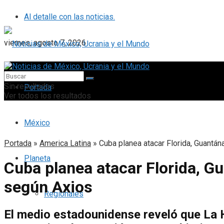
Al detalle con las noticias.
viernes, agosto 7, 2026
Sin resultados
Portada
Ver todos los resultados
México
Portada
»
America Latina
»
Cuba planea atacar Florida, Guant
Planeta
Cuba planea atacar Florida, 
según Axios
Regionales
El medio estadounidense reveló que La 