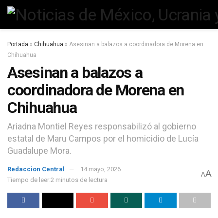
Portada
»
Chihuahua
»
Asesinan a balazos a coordinadora de Morena en
Chihuahua
Asesinan a balazos a
coordinadora de Morena en
Chihuahua
Ariadna Montiel Reyes responsabilizó al gobierno
estatal de Maru Campos por el homicidio de Lucía
Guadalupe Mora.
Redaccion Central
14 mayo, 2026
A
A
Tiempo de leer:2 minutos de lectura