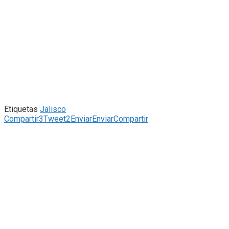
Etiquetas
Jalisco
Compartir
3
Tweet
2
Enviar
Enviar
Compartir