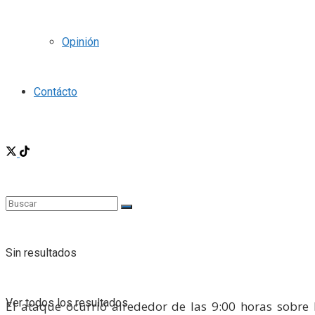
Opinión
Contácto
Sin resultados
Ver todos los resultados
El ataque ocurrió alrededor de las 9:00 horas sobre