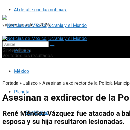
Al detalle con las noticias.
viernes, agosto 7, 2026
Sin resultados
Portada
Ver todos los resultados
México
Portada
»
Jalisco
»
Asesinan a exdirector de la Policía Municipa
Planeta
Asesinan a exdirector de la Pol
René Méndez Vázquez fue atacado a bala
Regionales
esposa y su hija resultaron lesionadas.