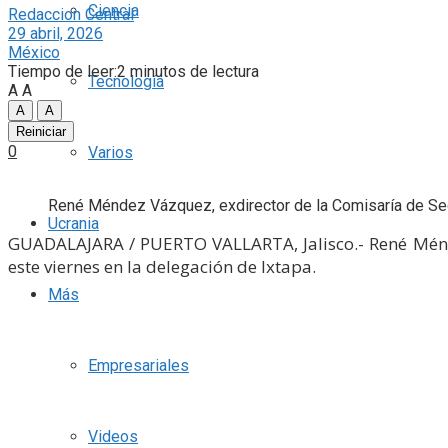
Ciencia
Redaccion Central
29 abril, 2026
México
Tiempo de leer:2 minutos de lectura
Tecnología
A
A
A
A
Reiniciar
0
Varios
René Méndez Vázquez, exdirector de la Comisaría de Segu
Ucrania
GUADALAJARA / PUERTO VALLARTA, Jalisco.- René Ménde
este viernes en la delegación de Ixtapa.
Más
Empresariales
Videos