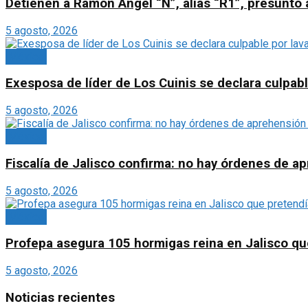
Detienen a Ramón Ángel “N”, alias “R1”, presunto a
5 agosto, 2026
México
Exesposa de líder de Los Cuinis se declara culpabl
5 agosto, 2026
México
Fiscalía de Jalisco confirma: no hay órdenes de ap
5 agosto, 2026
México
Profepa asegura 105 hormigas reina en Jalisco qu
5 agosto, 2026
Noticias recientes