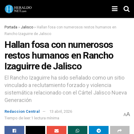
Portada
»
Jalisco
»
Hallan fosa con numerosos restos humanos en
Rancho Izaguirre de Jalisco
Hallan fosa con numerosos
restos humanos en Rancho
Izaguirre de Jalisco
El Rancho Izaguirre ha sido señalado como un sitio
vinculado a reclutamiento forzado y violencia
sistemática relacionado con el Cártel Jalisco Nueva
Generación
Redaccion Central
13 abril, 2026
A
A
Tiempo de leer:1 lectura mínima