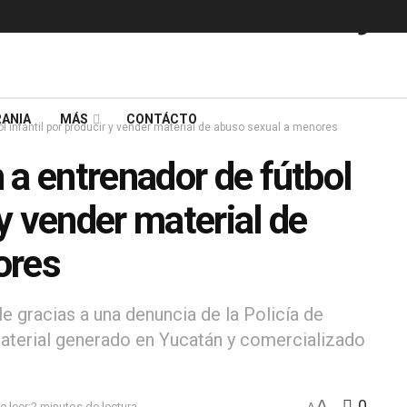
ANIA
MÁS
CONTÁCTO
l infantil por producir y vender material de abuso sexual a menores
 a entrenador de fútbol
 y vender material de
ores
e gracias a una denuncia de la Policía de
material generado en Yucatán y comercializado
A
0
 leer:2 minutos de lectura