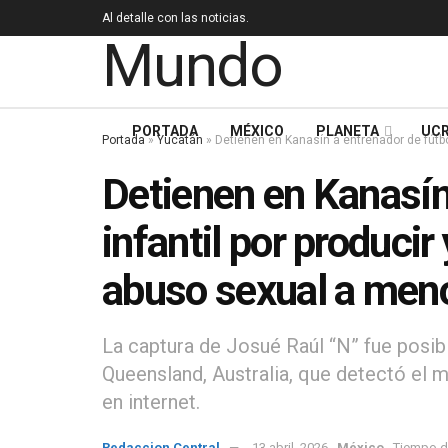
Al detalle con las noticias.
PORTADA
MÉXICO
PLANETA
UCR
Portada
»
Yucatán
»
Detienen en Kanasín a entrenador de fútbo
Detienen en Kanasín
infantil por producir
abuso sexual a men
La captura de Josué Raúl “N” fue posibl
Queensland, Australia, que detectó el 
en internet.
Redaccion Central
13 abril, 2026
México
Tiempo de