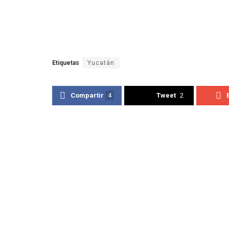
Etiquetas
Yucatán
Compartir
4
Tweet
2