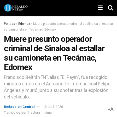
Portada
»
Edomex
»
Muere presunto operador criminal de Sinaloa al estallar
su camioneta en Tecámac, Edomex
Muere presunto operador
criminal de Sinaloa al estallar
su camioneta en Tecámac,
Edomex
Francisco Beltrán “N”, alias “El Payín”, fue recogido
minutos antes en el Aeropuerto Internacional Felipe
Ángeles y murió junto a su chofer tras la explosión
del vehículo.
Redaccion Central
13 abril, 2026
A
A
Tiempo de leer:1 lectura mínima