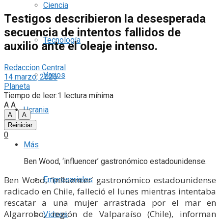
Ciencia
Testigos describieron la desesperada
secuencia de intentos fallidos de
Tecnología
auxilio ante el oleaje intenso.
Redaccion Central
Varios
14 marzo, 2026
Planeta
Tiempo de leer:1 lectura mínima
A
A
Ucrania
A
A
Reiniciar
0
Más
Ben Wood, ‘influencer’ gastronómico estadounidense.
Ben Wood, ‘influencer’ gastronómico estadounidense
Empresariales
radicado en Chile, falleció el lunes mientras intentaba
rescatar a una mujer arrastrada por el mar en
Algarrobo, región de Valparaíso (Chile), informan
Videos