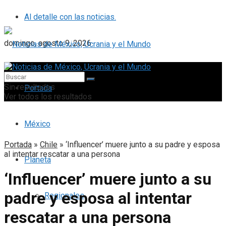
Al detalle con las noticias.
domingo, agosto 9, 2026
Sin resultados
Portada
Ver todos los resultados
México
Portada
»
Chile
»
‘Influencer’ muere junto a su padre y esposa
al intentar rescatar a una persona
Planeta
‘Influencer’ muere junto a su
padre y esposa al intentar
Regionales
rescatar a una persona