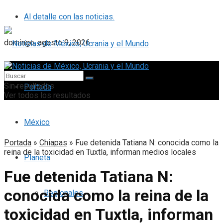
Al detalle con las noticias.
domingo, agosto 9, 2026
Sin resultados
Portada
Ver todos los resultados
México
Portada
»
Chiapas
»
Fue detenida Tatiana N: conocida como la
reina de la toxicidad en Tuxtla, informan medios locales
Planeta
Fue detenida Tatiana N:
conocida como la reina de la
Regionales
toxicidad en Tuxtla, informan