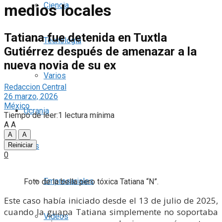
Ciencia
medios locales
Tatiana fue detenida en Tuxtla
Tecnología
Gutiérrez después de amenazar a la
nueva novia de su ex
Varios
Redaccion Central
26 marzo, 2026
México
Ucrania
Tiempo de leer:1 lectura mínima
A
A
A
A
Reiniciar
Más
0
Empresariales
Foto de la bella pero tóxica Tatiana “N”.
Este caso había iniciado desde el 13 de julio de 2025,
cuando la guapa Tatiana simplemente no soportaba
Videos