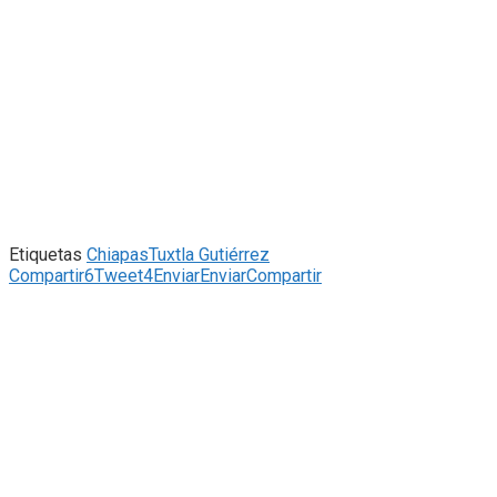
Etiquetas
Chiapas
Tuxtla Gutiérrez
Compartir
6
Tweet
4
Enviar
Enviar
Compartir