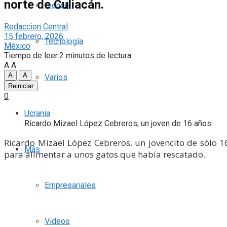
norte de Culiacán.
Ciencia
Redaccion Central
15 febrero, 2026
Tecnología
México
Tiempo de leer:2 minutos de lectura
A
A
A
A
Varios
Reiniciar
0
Ucrania
Ricardo Mizael López Cebreros, un joven de 16 años.
Ricardo Mizael López Cebreros, un jovencito de sólo 
Más
para alimentar a unos gatos que había rescatado.
Empresariales
Videos