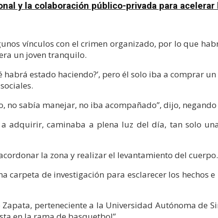
al y la colaboración público-privada para acelerar l
gunos vínculos con el crimen organizado, por lo que ha
era un joven tranquilo.
qué habrá estado haciendo?’, pero él solo iba a comprar 
sociales.
oto, no sabía manejar, no iba acompañado”, dijo, negando 
a adquirir, caminaba a plena luz del día, tan solo un
 acordonar la zona y realizar el levantamiento del cuerpo
na carpeta de investigación para esclarecer los hechos e
Zapata, perteneciente a la Universidad Autónoma de Sin
sta en la rama de basquetbol”.