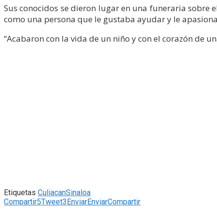
Sus conocidos se dieron lugar en una funeraria sobre e
como una persona que le gustaba ayudar y le apasiona
“Acabaron con la vida de un niño y con el corazón de u
Etiquetas
Culiacan
Sinaloa
Compartir
5
Tweet
3
Enviar
Enviar
Compartir