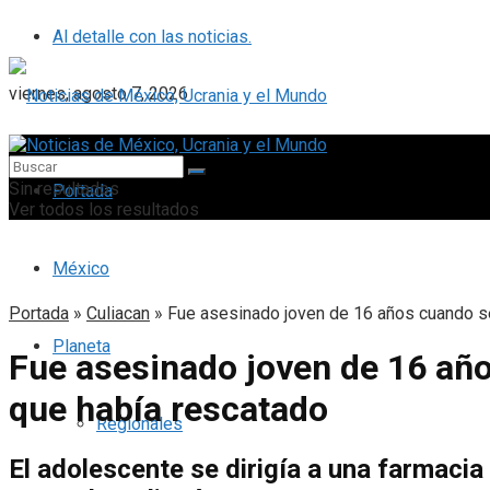
Al detalle con las noticias.
viernes, agosto 7, 2026
Sin resultados
Portada
Ver todos los resultados
México
Portada
»
Culiacan
»
Fue asesinado joven de 16 años cuando se
Planeta
Fue asesinado joven de 16 año
que había rescatado
Regionales
El adolescente se dirigía a una farmaci