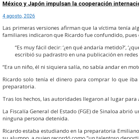
México y Japón impulsan la cooperación internacion
4 agosto, 2026
Las primeras versiones afirman que la víctima tenía al
familiares indicaron que Ricardo fue confundido, pues 
“Es muy fácil decir: ‘¿en qué andaría metido?’, ‘¿
escribió su padrastro en una publicación en redes 
“Era un niño, él ni siquiera salía, no sabía andar en m
Ricardo solo tenía el dinero para comprar lo que iba 
preparatoria.
Tras los hechos, las autoridades llegaron al lugar para
La Fiscalía General del Estado (FGE) de Sinaloa abrió u
ninguna persona detenida.
Ricardo estaba estudiando en la preparatoria Emiliano 
su alumno, a quien recordó como “un talentoso deporti