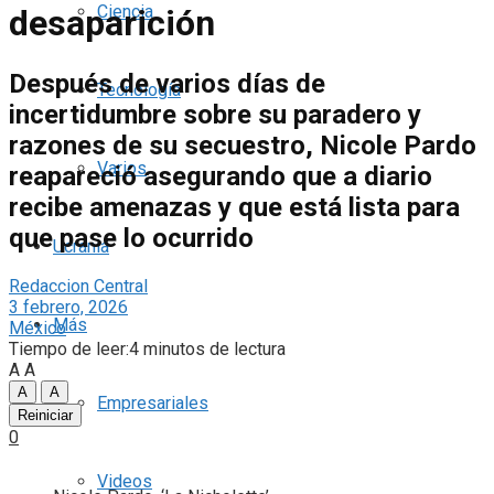
Ciencia
desaparición
Después de varios días de
Tecnología
incertidumbre sobre su paradero y
razones de su secuestro, Nicole Pardo
Varios
reapareció asegurando que a diario
recibe amenazas y que está lista para
que pase lo ocurrido
Ucrania
Redaccion Central
3 febrero, 2026
Más
México
Tiempo de leer:4 minutos de lectura
A
A
A
A
Empresariales
Reiniciar
0
Videos