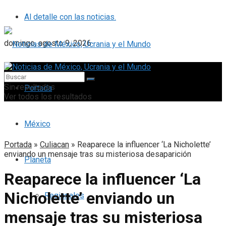
Al detalle con las noticias.
domingo, agosto 9, 2026
Sin resultados
Portada
Ver todos los resultados
México
Portada
»
Culiacan
»
Reaparece la influencer ‘La Nicholette’
enviando un mensaje tras su misteriosa desaparición
Planeta
Reaparece la influencer ‘La
Nicholette’ enviando un
Regionales
mensaje tras su misteriosa