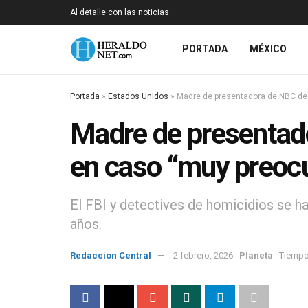
Al detalle con las noticias.
PORTADA
MÉXICO
Portada
»
Estados Unidos
»
Madre de presentadora de NBC de
Madre de presentad
en caso “muy preoc
El FBI y detectives de homicidios se h
años.
Redaccion Central
2 febrero, 2026
Planeta
Tiempo 