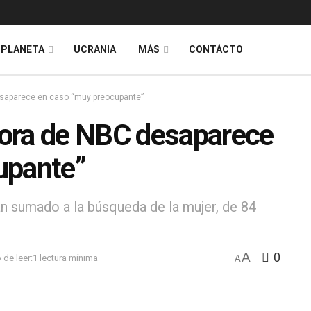
PLANETA
UCRANIA
MÁS
CONTÁCTO
saparece en caso “muy preocupante”
ora de NBC desaparece
upante”
an sumado a la búsqueda de la mujer, de 84
A
0
de leer:1 lectura mínima
A