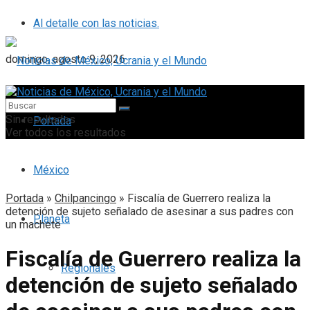
Al detalle con las noticias.
domingo, agosto 9, 2026
Sin resultados
Portada
Ver todos los resultados
México
Portada
»
Chilpancingo
»
Fiscalía de Guerrero realiza la
detención de sujeto señalado de asesinar a sus padres con
Planeta
un machete
Fiscalía de Guerrero realiza la
Regionales
detención de sujeto señalado