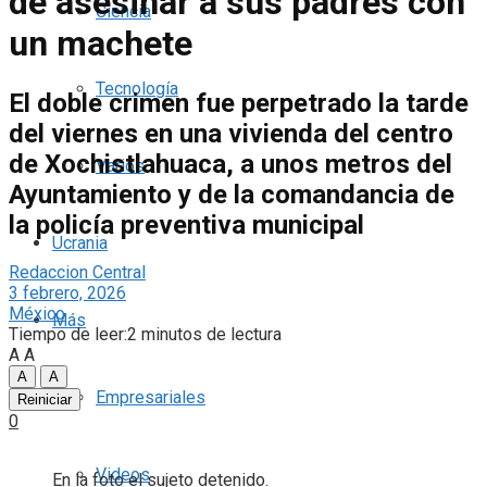
de asesinar a sus padres con
Ciencia
un machete
Tecnología
El doble crimen fue perpetrado la tarde
del viernes en una vivienda del centro
de Xochistlahuaca, a unos metros del
Varios
Ayuntamiento y de la comandancia de
la policía preventiva municipal
Ucrania
Redaccion Central
3 febrero, 2026
México
Más
Tiempo de leer:2 minutos de lectura
A
A
A
A
Empresariales
Reiniciar
0
Videos
En la foto el sujeto detenido.