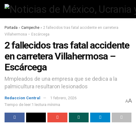
Portada
»
Campeche
»
2 fallecidos tras fatal accidente en carretera
Villahermosa – Escárcega
2 fallecidos tras fatal accidente
en carretera Villahermosa –
Escárcega
Mmpleados de una empresa que se dedica a la
palmicultura resultaron lesionados
Redaccion Central
1 febrero, 2026
A
A
Tiempo de leer:1 lectura mínima