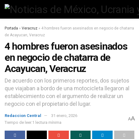
Portada
»
Veracruz
»
4 hombres fueron asesinados en negocio de chatarra
de Acayucan, Veracruz
4 hombres fueron asesinados
en negocio de chatarra de
Acayucan, Veracruz
De acuerdo con los primeros reportes, dos sujetos
que viajaban a bordo de una motocicleta llegaron al
establecimiento con el argumento de realizar un
negocio con el propietario del lugar.
Redaccion Central
31 enero, 2026
A
A
Tiempo de leer:1 lectura mínima