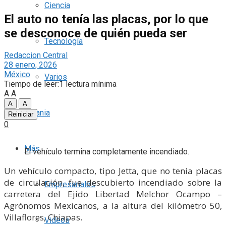
Ciencia
El auto no tenía las placas, por lo que
se desconoce de quién pueda ser
Tecnología
Redaccion Central
28 enero, 2026
México
Varios
Tiempo de leer:1 lectura mínima
A
A
A
A
Ucrania
Reiniciar
0
Más
El vehículo termina completamente incendiado.
Un vehículo compacto, tipo Jetta, que no tenia placas
de circulación, fue descubierto incendiado sobre la
Empresariales
carretera del Ejido Libertad Melchor Ocampo –
Agrónomos Mexicanos, a la altura del kilómetro 50,
Villaflores, Chiapas.
Videos