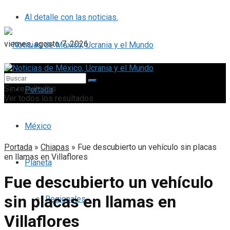
Al detalle con las noticias.
viernes, agosto 7, 2026
Sin resultados
Portada
Ver todos los resultados
México
Portada
»
Chiapas
»
Fue descubierto un vehículo sin placas
en llamas en Villaflores
Planeta
Fue descubierto un vehículo
sin placas en llamas en
Regionales
Villaflores