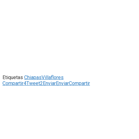
Etiquetas
Chiapas
Villaflores
Compartir
4
Tweet
2
Enviar
Enviar
Compartir