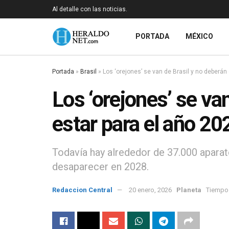
Al detalle con las noticias.
PORTADA
MÉXICO
Portada
»
Brasil
»
Los ‘orejones’ se van de Brasil y no deberán
Los ‘orejones’ se va
estar para el año 20
Todavía hay alrededor de 37.000 aparat
desaparecer en 2028.
Redaccion Central
20 enero, 2026
Planeta
Tiempo 