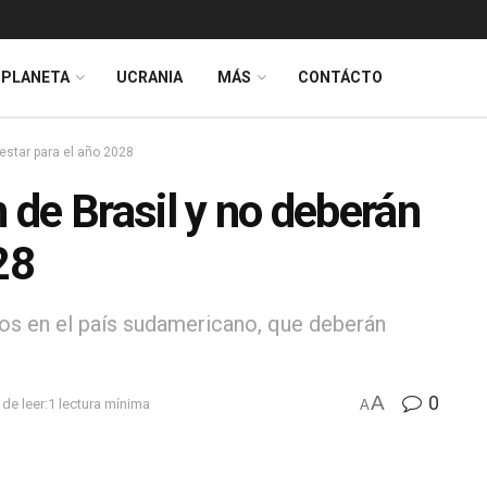
PLANETA
UCRANIA
MÁS
CONTÁCTO
 estar para el año 2028
n de Brasil y no deberán
28
os en el país sudamericano, que deberán
A
0
de leer:1 lectura mínima
A