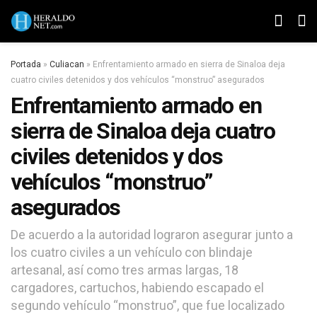
Portada
»
Culiacan
»
Enfrentamiento armado en sierra de Sinaloa deja
cuatro civiles detenidos y dos vehículos “monstruo” asegurados
Enfrentamiento armado en
sierra de Sinaloa deja cuatro
civiles detenidos y dos
vehículos “monstruo”
asegurados
De acuerdo a la autoridad lograron asegurar junto a
los cuatro civiles a un vehículo con blindaje
artesanal, así como tres armas largas, 18
cargadores, cartuchos, habiendo escapado el
segundo vehículo “monstruo”, que fue localizado