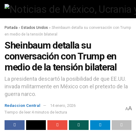
Portada
»
Estados Unidos
»
Sheinbaum detalla su conversación con Trump
en medio de la tensión bilateral
Sheinbaum detalla su
conversación con Trump en
medio de la tensión bilateral
La presidenta descartó la posibilidad de que EE.UU.
invada militarmente en México con el pretexto de la
guerra narco.
Redaccion Central
14 enero, 2026
A
A
Tiempo de leer:4 minutos de lectura