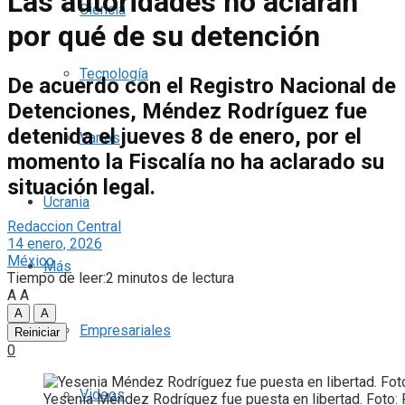
Las autoridades no aclaran
Ciencia
por qué de su detención
Tecnología
De acuerdo con el Registro Nacional de
Detenciones, Méndez Rodríguez fue
detenida el jueves 8 de enero, por el
Varios
momento la Fiscalía no ha aclarado su
situación legal.
Ucrania
Redaccion Central
14 enero, 2026
México
Más
Tiempo de leer:2 minutos de lectura
A
A
A
A
Empresariales
Reiniciar
0
Videos
Yesenia Méndez Rodríguez fue puesta en libertad. Foto