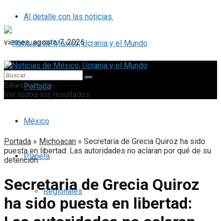
Al detalle con las noticias.
viernes, agosto 7, 2026
Sin resultados
Portada
Ver todos los resultados
México
Portada
»
Michoacan
»
Secretaria de Grecia Quiroz ha sido
puesta en libertad: Las autoridades no aclaran por qué de su
Planeta
detención
Secretaria de Grecia Quiroz
Regionales
ha sido puesta en libertad: