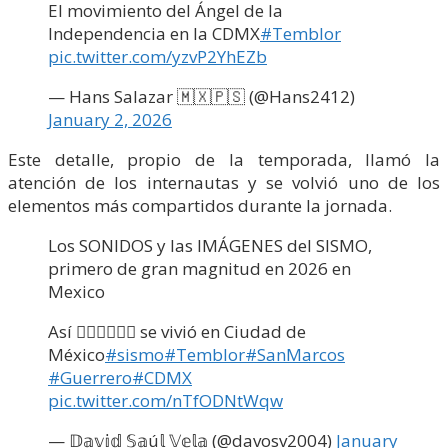
El movimiento del Ángel de la
Independencia en la CDMX
#Temblor
pic.twitter.com/yzvP2YhEZb
— Hans Salazar 🇲🇽🇵🇸 (@Hans2412)
January 2, 2026
Este detalle, propio de la temporada, llamó la
atención de los internautas y se volvió uno de los
elementos más compartidos durante la jornada.
Los SONIDOS y las IMÁGENES del SISMO,
primero de gran magnitud en 2026 en
Mexico
Así 👇🏼👇🏼👇🏼 se vivió en Ciudad de
México
#sismo
#Temblor
#SanMarcos
#Guerrero
#CDMX
pic.twitter.com/nTfODNtWqw
— 𝔻𝕒𝕧𝕚𝕕 𝕊𝕒ú𝕝 𝕍𝕖𝕝𝕒 (@davosv2004)
January