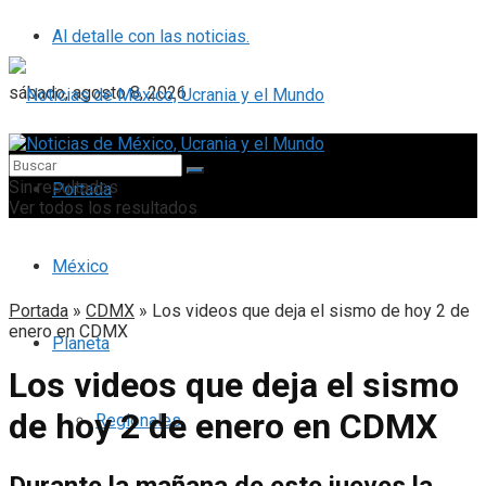
Al detalle con las noticias.
sábado, agosto 8, 2026
Sin resultados
Portada
Ver todos los resultados
México
Portada
»
CDMX
»
Los videos que deja el sismo de hoy 2 de
enero en CDMX
Planeta
Los videos que deja el sismo
de hoy 2 de enero en CDMX
Regionales
Durante la mañana de este jueves la