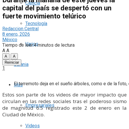
Ciencia
capital del país se despertó con un
fuerte movimiento telúrico
Tecnología
Redaccion Central
8 enero, 2026
México
Varios
Tiempo de leer:4 minutos de lectura
A
A
A
A
Reiniciar
Ucrania
1
El terremoto deja en el sueño árboles, como e de la fot
Más
Estos son parte de los videos de mayor impacto que
circulan en las redes sociales tras el poderoso sismo
Empresariales
de magnitud 6.5 registrado este 2 de enero en la
Ciudad de México.
Videos