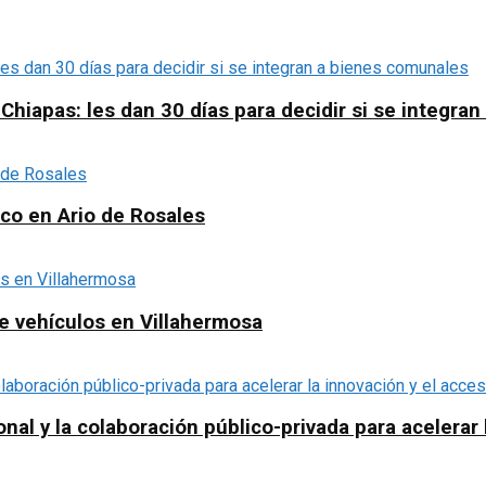
apas: les dan 30 días para decidir si se integra
ico en Ario de Rosales
e vehículos en Villahermosa
al y la colaboración público-privada para acelerar l