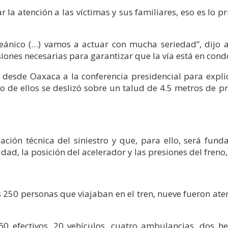
 la atención a las víctimas y sus familiares, eso es lo p
roceánico (…) vamos a actuar con mucha seriedad”, dijo
visiones necesarias para garantizar que la vía está en co
 desde Oaxaca a la conferencia presidencial para expli
no de ellos se deslizó sobre un talud de 4.5 metros de
ación técnica del siniestro y que, para ello, será fun
dad, la posición del acelerador y las presiones del freno, 
s 250 personas que viajaban en el tren, nueve fueron ate
0 efectivos, 20 vehículos, cuatro ambulancias, dos hel