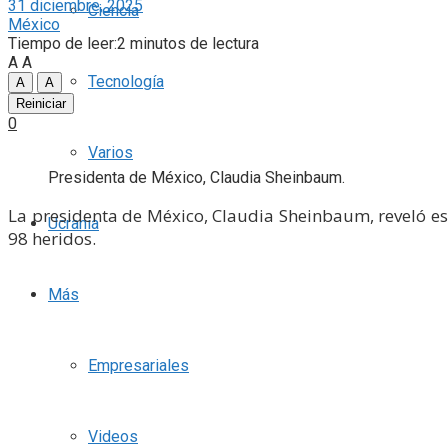
31 diciembre, 2025
Ciencia
México
Tiempo de leer:2 minutos de lectura
A
A
Tecnología
A
A
Reiniciar
0
Varios
Presidenta de México, Claudia Sheinbaum.
La presidenta de México, Claudia Sheinbaum, reveló es
Ucrania
98 heridos.
Más
Empresariales
Videos