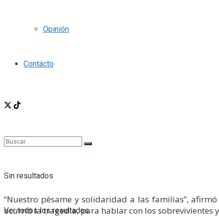
Opinión
Contácto
Sin resultados
“Nuestro pésame y solidaridad a las familias”, afirm
ocurrió la tragedia, para hablar con los sobrevivientes y
Ver todos los resultados