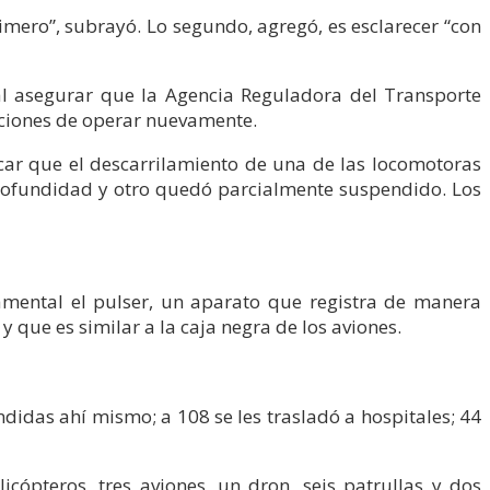
rimero”, subrayó. Lo segundo, agregó, es esclarecer “con
 al asegurar que la Agencia Reguladora del Transporte
ndciones de operar nuevamente.
car que el descarrilamiento de una de las locomotoras
 profundidad y otro quedó parcialmente suspendido. Los
damental el pulser, un aparato que registra de manera
y que es similar a la caja negra de los aviones.
ndidas ahí mismo; a 108 se les trasladó a hospitales; 44
icópteros, tres aviones, un dron, seis patrullas y dos