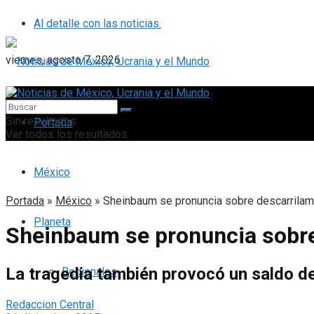
Al detalle con las noticias.
viernes, agosto 7, 2026
Sin resultados
Portada
Ver todos los resultados
México
Portada
»
México
»
Sheinbaum se pronuncia sobre descarrilam
Planeta
Sheinbaum se pronuncia sobre
La tragedia también provocó un saldo de
Regionales
Redaccion Central