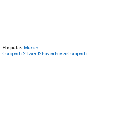
Etiquetas
México
Compartir
2
Tweet
2
Enviar
Enviar
Compartir