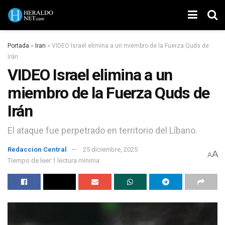
Portada
»
Iran
»
VIDEO Israel elimina a un miembro de la Fuerza Quds de
Irán
VIDEO Israel elimina a un
miembro de la Fuerza Quds de
Irán
El ataque fue perpetrado en territorio del Líbano.
Redaccion Central
25 diciembre, 2025
A
A
Tiempo de leer:1 lectura mínima