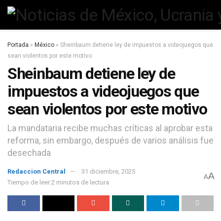
Portada
»
México
»
Sheinbaum detiene ley de impuestos a videojuegos que
sean violentos por este motivo
Sheinbaum detiene ley de
impuestos a videojuegos que
sean violentos por este motivo
La mandataria recibe muchas críticas al aprobar esta
reforma, sin embargo, después de varios análisis fue
desechada
Redaccion Central
31 diciembre, 2025
A
A
Tiempo de leer:2 minutos de lectura