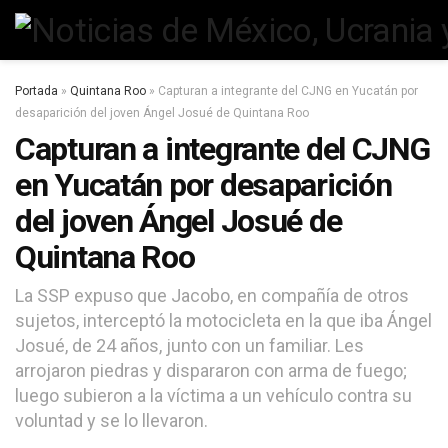
Portada
»
Quintana Roo
»
Capturan a integrante del CJNG en Yucatán por
desaparición del joven Ángel Josué de Quintana Roo
Capturan a integrante del CJNG
en Yucatán por desaparición
del joven Ángel Josué de
Quintana Roo
La SSP expuso que Jacobo, en compañía de otros
sujetos, interceptó la motocicleta en la que iba Ángel
Josué, de 24 años, junto con un familiar. Les
arrojaron piedras y dispararon con arma de fuego;
luego subieron a la víctima a un vehículo contra su
voluntad y se lo llevaron.