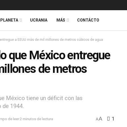
PLANETA
UCRANIA
MÁS
CONTÁCTO
entregue a EEUU más de mil millones de metros cúbicos de agua
do que México entregue
illones de metros
e México tiene un déficit con las
o de 1944.
A
1
mpo de leer:2 minutos de lectura
A