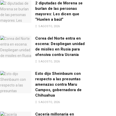
2 diputadas de Morena se
burlan de las personas
mayores: Les dicen que
“Huelen a baúl”
5 AGOSTO, 2026
Corea del Norte entra en
escena: Despliegan unidad
de misiles en Rusia para
ofensiva contra Ucrania
5 AGOSTO, 2026
Esto dijo Sheinbaum con
respecto a las presuntas
amenazas contra Maru
Campos, gobernadora de
Chihuahua
5 AGOSTO, 2026
Cacería millonaria en