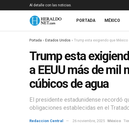
Al detalle con las noticias.
PORTADA
MÉXICO
Portada
»
Estados Unidos
»
Trump esta exigiendo que México 
Trump esta exigien
a EEUU más de mil m
cúbicos de agua
El presidente estadunidense recordó qu
obligaciones establecidas en el Tratad
Redaccion Central
26 noviembre, 2025
México
Tie