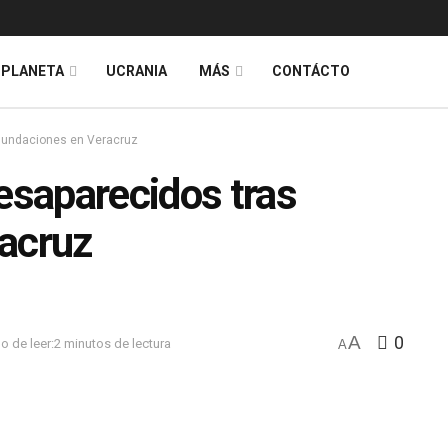
PLANETA
UCRANIA
MÁS
CONTÁCTO
inundaciones en Veracruz
desaparecidos tras
racruz
A
0
o de leer:2 minutos de lectura
A