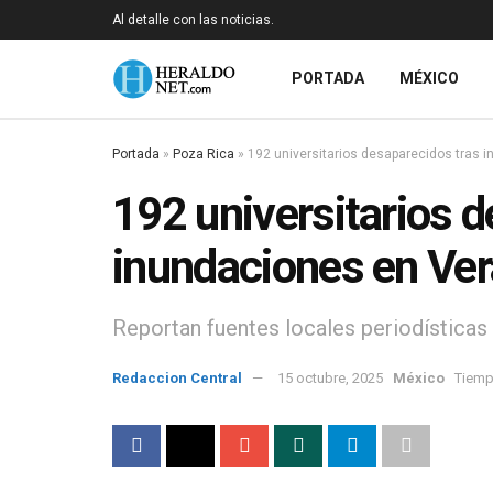
Al detalle con las noticias.
PORTADA
MÉXICO
Portada
»
Poza Rica
»
192 universitarios desaparecidos tras 
192 universitarios 
inundaciones en Ve
Reportan fuentes locales periodísticas
Redaccion Central
15 octubre, 2025
México
Tiemp