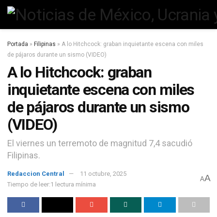
Portada
»
Filipinas
»
A lo Hitchcock: graban inquietante escena con miles
de pájaros durante un sismo (VIDEO)
A lo Hitchcock: graban
inquietante escena con miles
de pájaros durante un sismo
(VIDEO)
El viernes un terremoto de magnitud 7,4 sacudió
Filipinas.
Redaccion Central
11 octubre, 2025
A
A
Tiempo de leer:1 lectura mínima