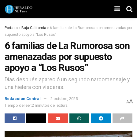
Portada
»
Baja California
»
6 familias de La Rumorosa son amenazadas por
supuesto apoyo a “Los Rusos”
6 familias de La Rumorosa son
amenazadas por supuesto
apoyo a “Los Rusos”
Días después apareció un segundo narcomensaje y
una hielera con vísceras.
Redaccion Central
2 octubre, 2025
A
A
Tiempo de leer:2 minutos de lectura