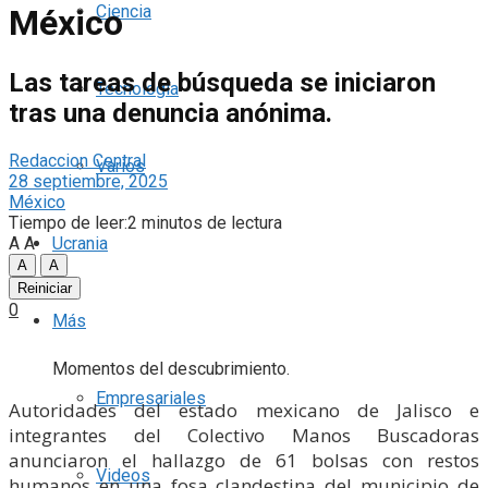
Ciencia
México
Las tareas de búsqueda se iniciaron
Tecnología
tras una denuncia anónima.
Redaccion Central
Varios
28 septiembre, 2025
México
Tiempo de leer:2 minutos de lectura
A
A
Ucrania
A
A
Reiniciar
0
Más
Momentos del descubrimiento.
Empresariales
Autoridades del estado mexicano de Jalisco e
integrantes del Colectivo Manos Buscadoras
anunciaron el hallazgo de 61 bolsas con restos
Videos
humanos en una fosa clandestina del municipio de