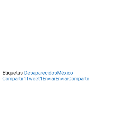
Etiquetas
Desaparecidos
México
Compartir
1
Tweet
1
Enviar
Enviar
Compartir