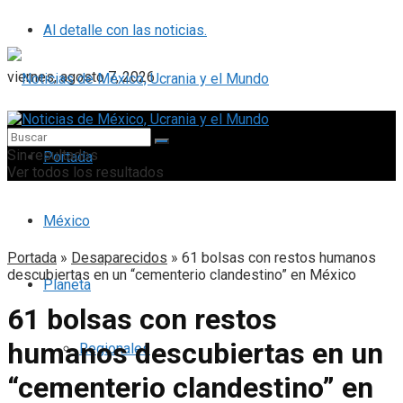
Al detalle con las noticias.
viernes, agosto 7, 2026
Sin resultados
Portada
Ver todos los resultados
México
Portada
»
Desaparecidos
»
61 bolsas con restos humanos
descubiertas en un “cementerio clandestino” en México
Planeta
61 bolsas con restos
humanos descubiertas en un
Regionales
“cementerio clandestino” en