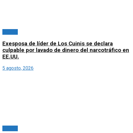
México
Exesposa de líder de Los Cuinis se declara
culpable por lavado de dinero del narcotráfico en
EE.UU.
5 agosto, 2026
México