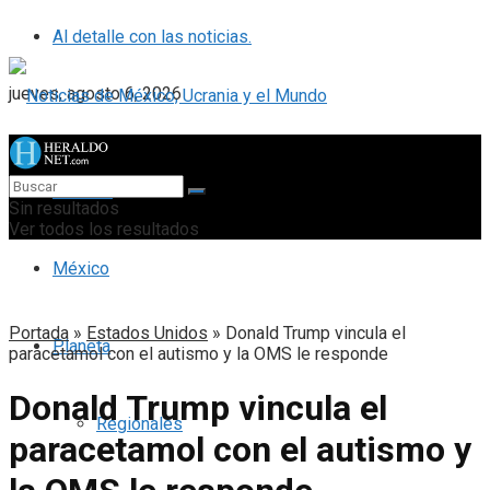
Al detalle con las noticias.
jueves, agosto 6, 2026
Portada
Sin resultados
Ver todos los resultados
México
Portada
»
Estados Unidos
»
Donald Trump vincula el
Planeta
paracetamol con el autismo y la OMS le responde
Donald Trump vincula el
Regionales
paracetamol con el autismo y