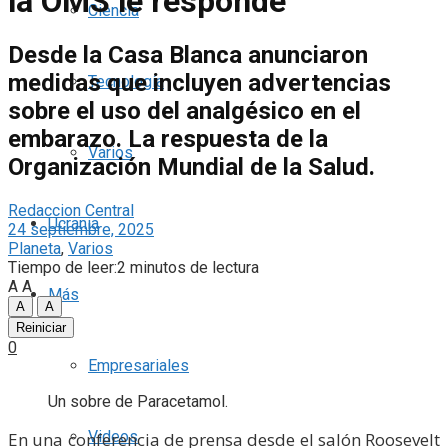
la OMS le responde
Ciencia
Desde la Casa Blanca anunciaron
medidas que incluyen advertencias
Tecnología
sobre el uso del analgésico en el
embarazo. La respuesta de la
Varios
Organización Mundial de la Salud.
Redaccion Central
Ucrania
24 septiembre, 2025
Planeta
,
Varios
Tiempo de leer:2 minutos de lectura
A
A
Más
A
A
Reiniciar
0
Empresariales
Un sobre de Paracetamol.
Videos
En una conferencia de prensa desde el salón Roosevelt