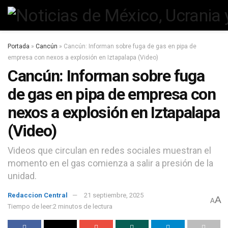
Portada
»
Cancún
»
Cancún: Informan sobre fuga de gas en pipa de
empresa con nexos a explosión en Iztapalapa (Video)
Cancún: Informan sobre fuga
de gas en pipa de empresa con
nexos a explosión en Iztapalapa
(Video)
Videos que circulan en redes sociales muestran el
momento en el gas comienza a salir a presión de la
unidad.
Redaccion Central
21 septiembre, 2025
A
A
Tiempo de leer:2 minutos de lectura