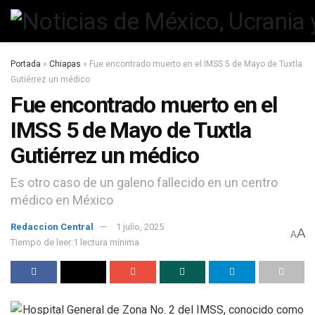
Portada
»
Chiapas
»
Fue encontrado muerto en el IMSS 5 de Mayo de Tuxtla
Gutiérrez un médico
Fue encontrado muerto en el
IMSS 5 de Mayo de Tuxtla
Gutiérrez un médico
Es otro caso de un galeno fallecido en un centro
médico en México
Redaccion Central
1 julio, 2025
A
A
Tiempo de leer:1 lectura mínima