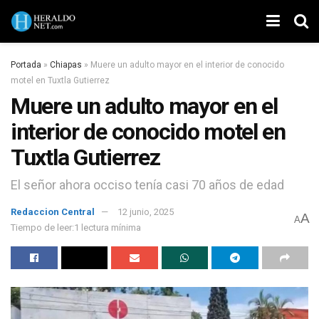
Portada
»
Chiapas
»
Muere un adulto mayor en el interior de conocido
motel en Tuxtla Gutierrez
Muere un adulto mayor en el
interior de conocido motel en
Tuxtla Gutierrez
El señor ahora occiso tenía casi 70 años de edad
Redaccion Central
12 junio, 2025
A
A
Tiempo de leer:1 lectura mínima