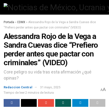
Portada
»
CDMX
»
Alessandra Rojo de la Vega a Sandra Cuevas dice
“Prefiero perder antes que pactar con criminales” (VIDEO)
Alessandra Rojo de la Vega a
Sandra Cuevas dice “Prefiero
perder antes que pactar con
criminales” (VIDEO)
Core peligro su vida tras esta afirmación ¿qué
opinas?
Redaccion Central
31 mayo, 2025
A
A
Tiempo de leer:2 minutos de lectura