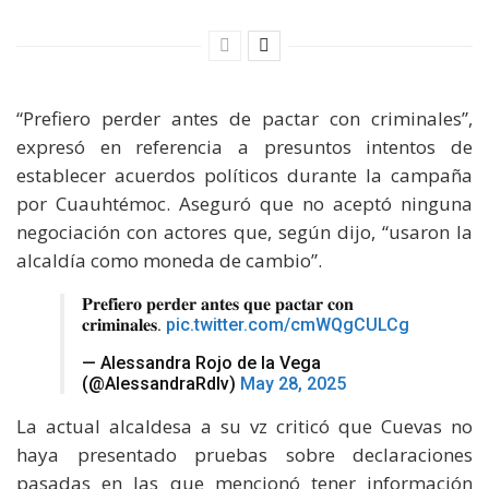
“Prefiero perder antes de pactar con criminales”,
expresó en referencia a presuntos intentos de
establecer acuerdos políticos durante la campaña
por Cuauhtémoc. Aseguró que no aceptó ninguna
negociación con actores que, según dijo, “usaron la
alcaldía como moneda de cambio”.
𝐏𝐫𝐞𝐟𝐢𝐞𝐫𝐨 𝐩𝐞𝐫𝐝𝐞𝐫 𝐚𝐧𝐭𝐞𝐬 𝐪𝐮𝐞 𝐩𝐚𝐜𝐭𝐚𝐫 𝐜𝐨𝐧
𝐜𝐫𝐢𝐦𝐢𝐧𝐚𝐥𝐞𝐬.
pic.twitter.com/cmWQgCULCg
— Alessandra Rojo de la Vega
(@AlessandraRdlv)
May 28, 2025
La actual alcaldesa a su vz criticó que Cuevas no
haya presentado pruebas sobre declaraciones
pasadas en las que mencionó tener información