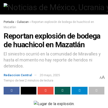
Portada
»
Culiacan
»
Reportan explosión de bodega de huachicol en
Mazatlán
Reportan explosión de bodega
de huachicol en Mazatlán
El siniestro ocurrió en la comunidad de Miravalles y
hasta el momento no hay reporte de heridos ni
detenidos.
Redaccion Central
20 mayo, 2025
A
A
Tiempo de leer:2 minutos de lectura