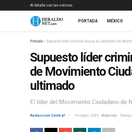
Al detalle con las noticias.
PORTADA
MÉXICO
Portada
»
Supuesto líder criminal acusa al candidato de Movi
Supuesto líder crimi
de Movimiento Ciud
ultimado
El líder del Movimiento Ciudadano de N
Redaccion Central
19 mayo, 2025
Noticias
Tiempo 