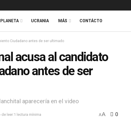
PLANETA
UCRANIA
MÁS
CONTÁCTO
miento Ciudadano antes de ser ultimado
nal acusa al candidato
adano antes de ser
anchital aparecería en el video
A
0
de leer:1 lectura mínima
A