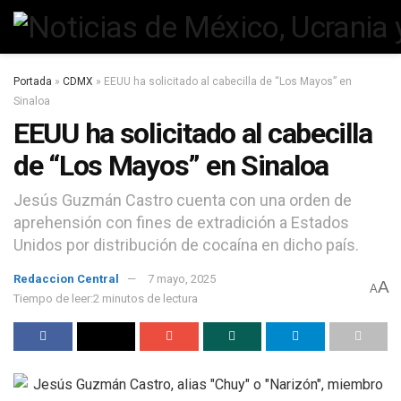
Portada
»
CDMX
»
EEUU ha solicitado al cabecilla de “Los Mayos” en
Sinaloa
EEUU ha solicitado al cabecilla
de “Los Mayos” en Sinaloa
Jesús Guzmán Castro cuenta con una orden de
aprehensión con fines de extradición a Estados
Unidos por distribución de cocaína en dicho país.
Redaccion Central
7 mayo, 2025
A
A
Tiempo de leer:2 minutos de lectura