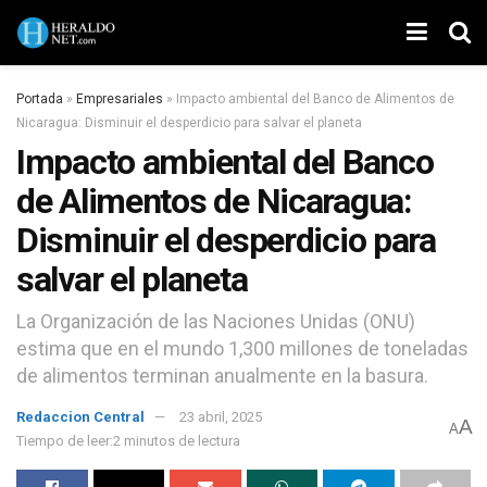
Portada
»
Empresariales
»
Impacto ambiental del Banco de Alimentos de
Nicaragua: Disminuir el desperdicio para salvar el planeta
Impacto ambiental del Banco
de Alimentos de Nicaragua:
Disminuir el desperdicio para
salvar el planeta
La Organización de las Naciones Unidas (ONU)
estima que en el mundo 1,300 millones de toneladas
de alimentos terminan anualmente en la basura.
Redaccion Central
23 abril, 2025
A
A
Tiempo de leer:2 minutos de lectura