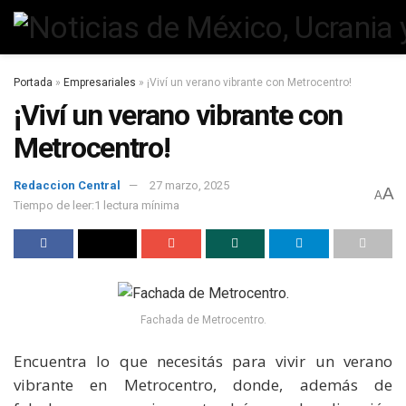
Portada
»
Empresariales
»
¡Viví un verano vibrante con Metrocentro!
¡Viví un verano vibrante con
Metrocentro!
Redaccion Central
27 marzo, 2025
A
A
Tiempo de leer:1 lectura mínima
Fachada de Metrocentro.
Encuentra lo que necesitás para vivir un verano
vibrante en Metrocentro, donde, además de