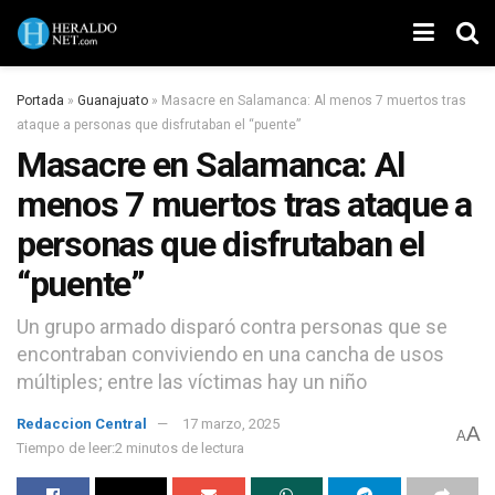
Portada
»
Guanajuato
»
Masacre en Salamanca: Al menos 7 muertos tras
ataque a personas que disfrutaban el “puente”
Masacre en Salamanca: Al
menos 7 muertos tras ataque a
personas que disfrutaban el
“puente”
Un grupo armado disparó contra personas que se
encontraban conviviendo en una cancha de usos
múltiples; entre las víctimas hay un niño
Redaccion Central
17 marzo, 2025
A
A
Tiempo de leer:2 minutos de lectura