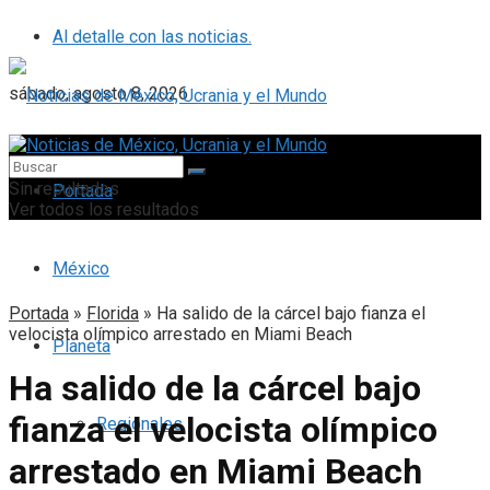
Al detalle con las noticias.
sábado, agosto 8, 2026
Sin resultados
Portada
Ver todos los resultados
México
Portada
»
Florida
»
Ha salido de la cárcel bajo fianza el
velocista olímpico arrestado en Miami Beach
Planeta
Ha salido de la cárcel bajo
fianza el velocista olímpico
Regionales
arrestado en Miami Beach