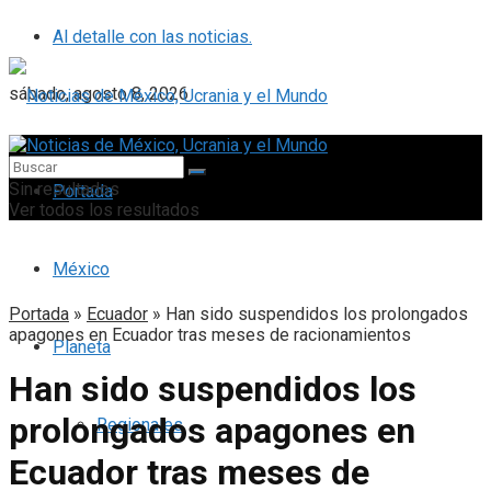
Al detalle con las noticias.
sábado, agosto 8, 2026
Sin resultados
Portada
Ver todos los resultados
México
Portada
»
Ecuador
»
Han sido suspendidos los prolongados
apagones en Ecuador tras meses de racionamientos
Planeta
Han sido suspendidos los
prolongados apagones en
Regionales
Ecuador tras meses de