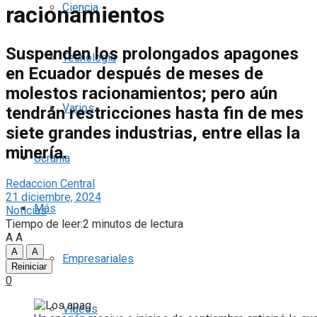
Ciencia
racionamientos
Suspenden los prolongados apagones
Tecnología
en Ecuador después de meses de
molestos racionamientos; pero aún
Varios
tendrán restricciones hasta fin de mes
siete grandes industrias, entre ellas la
minería.
Ucrania
Redaccion Central
21 diciembre, 2024
Más
Noticias
Tiempo de leer:2 minutos de lectura
A
A
A
A
Empresariales
Reiniciar
0
Videos